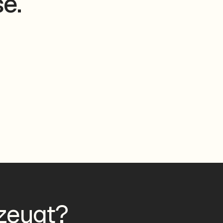
e.
zeugt?