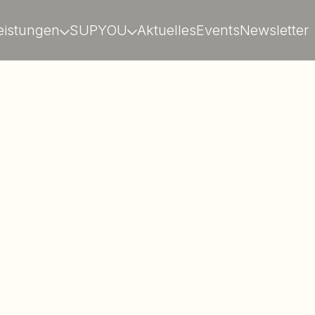
eistungen
SUPYOU
Aktuelles
Events
Newsletter
Miriam
Expertin für New Work & Tr