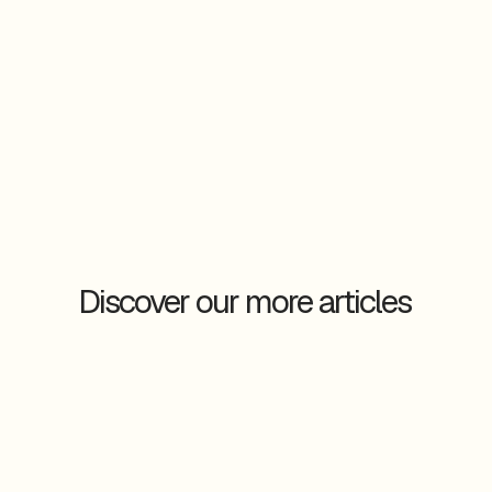
https://de.linkedin.com/company/supyou
https://www.instagram.com/supyou_ruhr/?hl=de
Discover our more articles